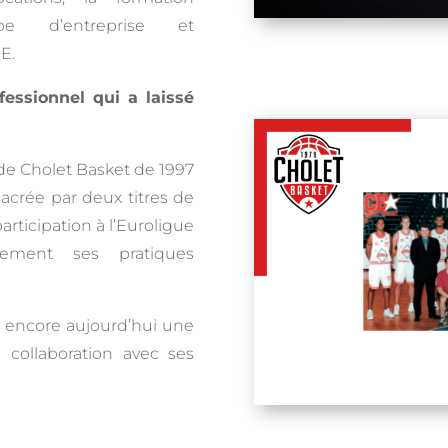
pe d’entreprise et
E.
essionnel qui a laissé
 de Cholet Basket de 1997
acrée par deux titres de
rticipation à l’Euroligue
ement ses pratiques
st encore aujourd’hui une
 collaboration avec ses