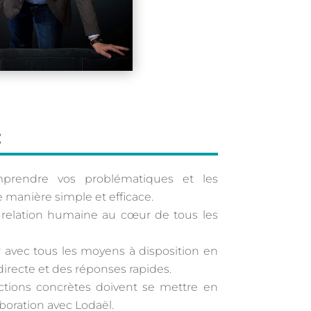
:
rendre vos problématiques et les
manière simple et efficace.
 relation humaine au cœur de tous les
 avec tous les moyens à disposition en
n directe et des réponses rapides.
tions concrètes doivent se mettre en
boration avec Lodaël.