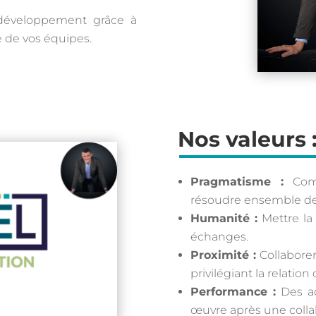
développement grâce à
 de vos équipes.
Nos valeurs 
Pragmatisme :
Comp
résoudre ensemble de 
Humanité :
Mettre la
échanges.
Proximité :
Collaborer
privilégiant la relatio
Performance :
Des ac
œuvre après une colla