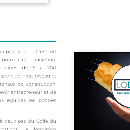
au parpaing … » C’est fort
commerce, marketing,
équipes de 5 à 200
e sport de haut niveau et
ériaux de construction,
enir entrepreneur et de
urs équipes les bonnes
 à deux pas du Golfe du
ations, la formation