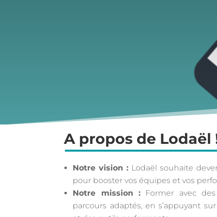
A propos de Lodaël 
Notre vision :
Lodaël souhaite deveni
pour booster vos équipes et vos perf
Notre mission :
Former avec des 
parcours adaptés, en s’appuyant sur