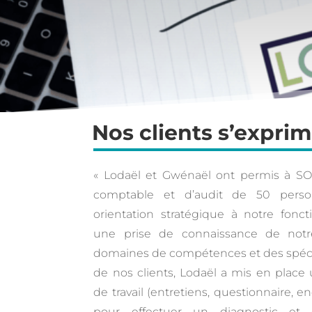
Nos clients s’exprim
« Lodaël et Gwénaël ont permis à SOR
comptable et d’audit de 50 pers
orientation stratégique à notre fonc
une prise de connaissance de notr
domaines de compétences et des spécif
de nos clients, Lodaël a mis en place
de travail (entretiens, questionnaire, e
pour effectuer un diagnostic et 