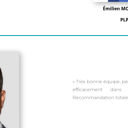
Émilien MO
PLP
« Très bonne équipe, pert
efficacement dan
Recommandation totale.