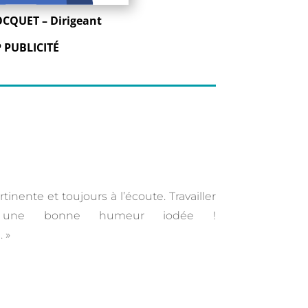
CQUET – Dirigeant
 PUBLICIT
É
inente et toujours à l’écoute. Travailler
s une bonne humeur iodée !
 »