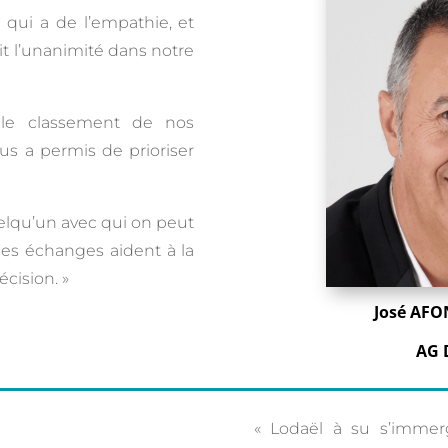
qui a de l’empathie, et
fait l’unanimité dans notre
 le classement de nos
ous a permis de prioriser
elqu’un avec qui on peut
es échanges aident à la
écision. »
José AFO
AG 
« Lodaël à su s’immerg