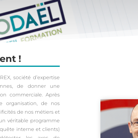
ent !
EX, société d’expertise
onnes, de donner une
tion commerciale. Après
e organisation, de nos
icités de nos métiers et
 un véritable programme
nquête interne et clients)
détecter les axes de